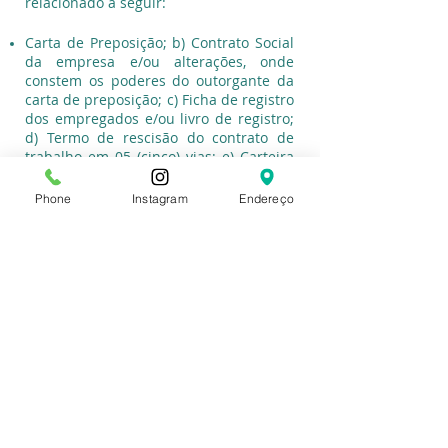
relacionado a seguir:
Carta de Preposição; b) Contrato Social
da empresa e/ou alterações, onde
constem os poderes do outorgante da
carta de preposição; c) Ficha de registro
dos empregados e/ou livro de registro;
d) Termo de rescisão do contrato de
trabalho em 05 (cinco) vias; e) Carteira
de Trabalho e Previdência Social do
empregado afastado, devidamente
Phone
Instagram
Endereço
atualizada; f) Comprovante do aviso-
prévio ou do comprovante do pedido de
demissão; g) Extrato analítico
atualizado do FGTS e cópia(s) da(s)
guia(s) de recolhimento(s) h) Guia de
recolhimento da multa de 40%
(quarenta por cento) do FGTS, em caso
de dispensa sem justa causa; i)
Requerimento de seguro desemprego;
j) Exame Médico Demissional; k) Guia
de Recolhimento da Contribuição
Sindical nos termos da legislação
vigente; l) Perfil Profissiográfico