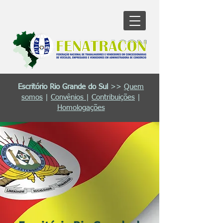
Escritório Rio Grande do Sul
>>
Quem
somos
|
Convênios
|
Contribuições
|
Homologações